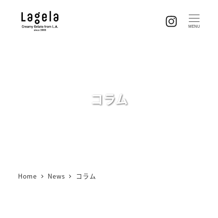
メ
イ
MENU
ン
コ
ン
テ
ン
コラム
ツ
へ
移
動
Home
News
コラム